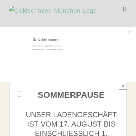
Zum
Inhalt
springen
Schönheit formen.
Wählen Sie aus fertigen Schmuckstücken
oder lassen Sie Ihr Lieblingsstück zaubern!
×
SOMMERPAUSE
UNSER LADENGESCHÄFT
IST VOM 17. AUGUST BIS
EINSCHLIESSLICH 1. S