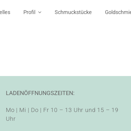
elles
Profil
Schmuckstücke
Goldschmi
LADENÖFFNUNGSZEITEN:
Mo | Mi | Do | Fr 10 – 13 Uhr und 15 – 19
Uhr