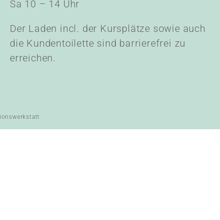
Sa 10 – 14 Uhr
Der Laden incl. der Kursplätze sowie auch
die Kundentoilette sind barrierefrei zu
erreichen.
ionswerkstatt