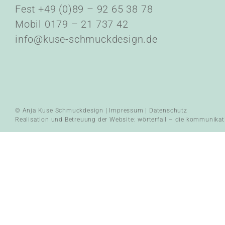
Fest +49 (0)89 – 92 65 38 78
Mobil 0179 – 21 737 42
info@kuse-schmuckdesign.de
© Anja Kuse Schmuckdesign |
Impressum
|
Datenschutz
Realisation und Betreuung der Website:
wörterfall – die kommunikat