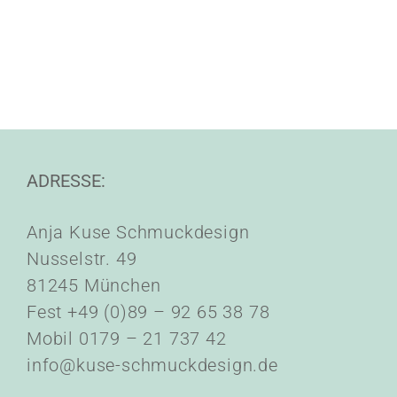
ADRESSE:
Anja Kuse Schmuckdesign
Nusselstr. 49
81245 München
Fest +49 (0)89 – 92 65 38 78
Mobil 0179 – 21 737 42
info@kuse-schmuckdesign.de