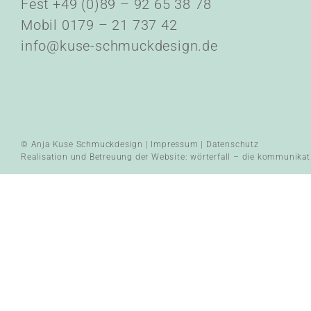
Fest +49 (0)89 – 92 65 38 78
Mobil 0179 – 21 737 42
info@kuse-schmuckdesign.de
© Anja Kuse Schmuckdesign |
Impressum
|
Datenschutz
Realisation und Betreuung der Website:
wörterfall – die kommunikat