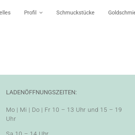
elles
Profil
Schmuckstücke
Goldschmi
LADENÖFFNUNGSZEITEN:
Mo | Mi | Do | Fr 10 – 13 Uhr und 15 – 19
Uhr
Sa 10 – 14 Uhr