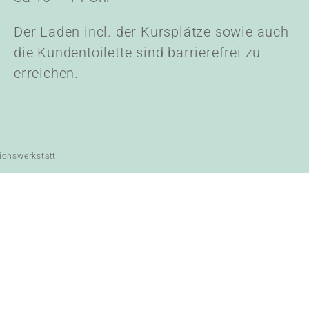
Der Laden incl. der Kursplätze sowie auch
die Kundentoilette sind barrierefrei zu
erreichen.
ionswerkstatt