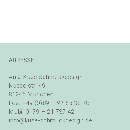
ADRESSE:
Anja Kuse Schmuckdesign
Nusselstr. 49
81245 München
Fest +49 (0)89 – 92 65 38 78
Mobil 0179 – 21 737 42
info@kuse-schmuckdesign.de