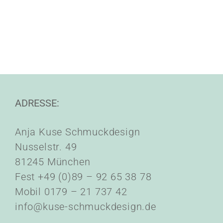
ADRESSE:
Anja Kuse Schmuckdesign
Nusselstr. 49
81245 München
Fest +49 (0)89 – 92 65 38 78
Mobil 0179 – 21 737 42
info@kuse-schmuckdesign.de