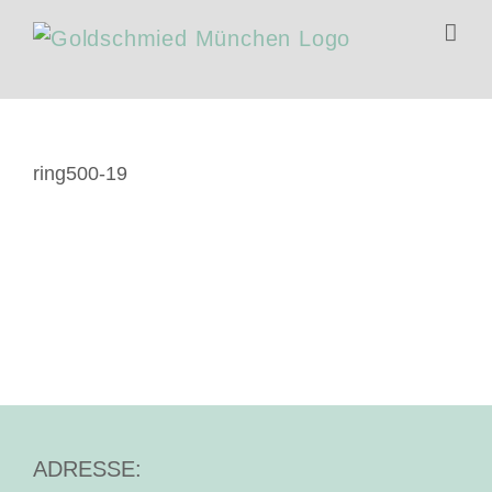
Zum
Inhalt
springen
ring500-19
ADRESSE: