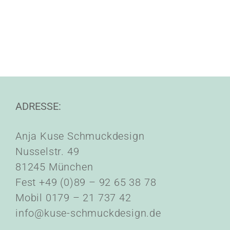
ADRESSE:
Anja Kuse Schmuckdesign
Nusselstr. 49
81245 München
Fest +49 (0)89 – 92 65 38 78
Mobil 0179 – 21 737 42
info@kuse-schmuckdesign.de