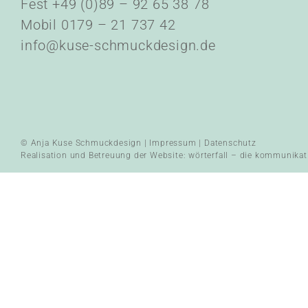
Fest +49 (0)89 – 92 65 38 78
Mobil 0179 – 21 737 42
info@kuse-schmuckdesign.de
© Anja Kuse Schmuckdesign |
Impressum
|
Datenschutz
Realisation und Betreuung der Website:
wörterfall – die kommunikat