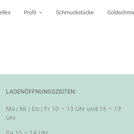
elles
Profil
Schmuckstücke
Goldschmi
LADENÖFFNUNGSZEITEN:
Mo | Mi | Do | Fr 10 – 13 Uhr und 15 – 19
Uhr
Sa 10 – 14 Uhr