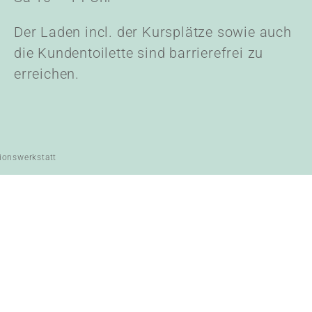
Der Laden incl. der Kursplätze sowie auch
die Kundentoilette sind barrierefrei zu
erreichen.
ionswerkstatt